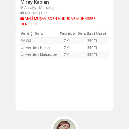
Miray Kaplan
Antalya, Manavgat
Mali Müşavir
MALİ MÜŞAVİRDEN HUKUK VE MUHASEBE
DERSLERİ
Verdiği Ders
Tecrübe
Ders Saat Ücreti
SMMM
7 Yıl
350 TL
Üniversite / Hukuk
7 Yıl
350 TL
Üniversite / Muhasebe
7 Yıl
350 TL