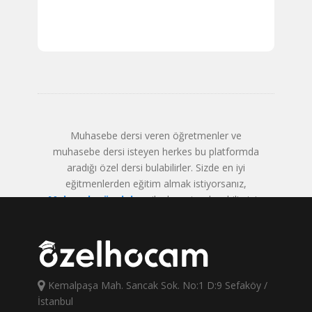
Muhasebe dersi veren öğretmenler ve
muhasebe dersi isteyen herkes bu platformda
aradığı özel dersi bulabilirler. Sizde en iyi
eğitmenlerden eğitim almak istiyorsanız,
Muhasebe özel ders
ilanlarını inceleyebilirsiniz.
Kemalpaşa Mah. Sancak Sok. No:1 D:9 Sefaköy /
İstanbul