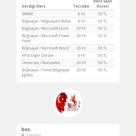
Ders Saat
Verdiği Ders
Tecrübe
Ücreti
SMMM
8 Yıl
50 TL
Bilgisayar / Bilgisayarlı Muha
8 Yıl
50 TL
Bilgisayar / Microsoft Excell
20 Yıl
50 TL
Bilgisayar / Microsoft Power
20 Yıl
50 TL
Point
Bilgisayar / Microsoft Word
20 Yıl
50 TL
KPSS-Diğer Dersler
8 Yıl
50 TL
Üniversite / Muhasebe
20 Yıl
50 TL
Bilgisayar / Temel Bilgisayar
20 Yıl
50 TL
Eğitimi
bos
İstanbul,