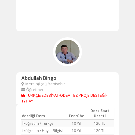
Abdullah Bingol
Mersin(İçel), Yenişehir
Öğretmen
TÜRKÇE/EDEBİYAT-ÖDEV TEZ PROJE DESTEĞİ-
TYT AYT
Ders Saat
Verdiği Ders
Tecrübe
Ücreti
İlköğretim / Türkçe
10 Yıl
120 TL
İlköğretim / Hayat Bilgisi
10 Yıl
120 TL