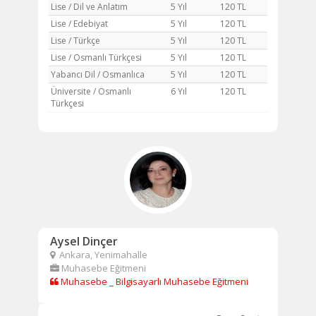
Lise / Dil ve Anlatım
5 Yıl
120 TL
Lise / Edebiyat
5 Yıl
120 TL
Lise / Türkçe
5 Yıl
120 TL
Lise / Osmanlı Türkçesi
5 Yıl
120 TL
Yabancı Dil / Osmanlıca
5 Yıl
120 TL
Üniversite / Osmanlı
6 Yıl
120 TL
Türkçesi
Aysel Dinçer
Ankara, Yenimahalle
Muhasebe Eğitmeni
Muhasebe _ Bilgisayarlı Muhasebe Eğitmeni