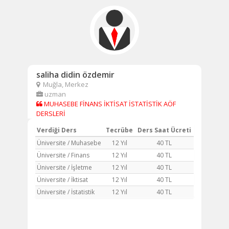
saliha didin özdemir
Muğla, Merkez
uzman
MUHASEBE FİNANS İKTİSAT İSTATİSTİK AÖF
DERSLERİ
Verdiği Ders
Tecrübe
Ders Saat Ücreti
Üniversite / Muhasebe
12 Yıl
40 TL
Üniversite / Finans
12 Yıl
40 TL
Üniversite / İşletme
12 Yıl
40 TL
Üniversite / İktisat
12 Yıl
40 TL
Üniversite / İstatistik
12 Yıl
40 TL