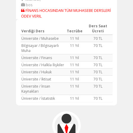
bos
FİNANS HOCASINDAN TÜM MUHASEBE DERSLERİ
ÖDEV VERIL
Ders Saat
Verdiği Ders
Tecrübe
Ücreti
Üniversite / Muhasebe
11 Yıl
70 TL
Bilgisayar / Bilgisayarlı
11 Yıl
70 TL
Muha
Üniversite / Finans
11 Yıl
70 TL
Üniversite / Halkla İlişkiler
11 Yıl
70 TL
Üniversite / Hukuk
11 Yıl
70 TL
Üniversite / İktisat
11 Yıl
70 TL
Üniversite / İnsan
11 Yıl
70 TL
Kaynakları
Üniversite / İstatistik
11 Yıl
70 TL