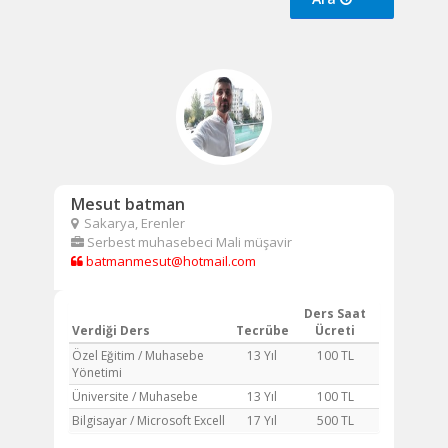
Mesut batman
Sakarya, Erenler
Serbest muhasebeci Mali müşavir
batmanmesut@hotmail.com
Ders Saat
Verdiği Ders
Tecrübe
Ücreti
Özel Eğitim / Muhasebe
13 Yıl
100 TL
Yönetimi
Üniversite / Muhasebe
13 Yıl
100 TL
Bilgisayar / Microsoft Excell
17 Yıl
500 TL