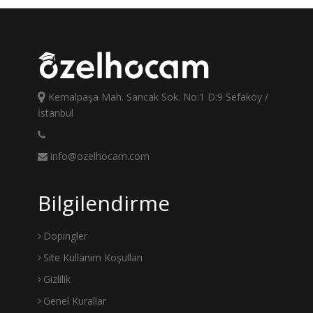
Kemalpaşa Mah. Sancak Sok. No:1 D:9 Sefaköy /
İstanbul
info@ozelhocam.com
Bilgilendirme
Dopingler
Site Kullanım Koşulları
Gizlilik
Genel Kurallar