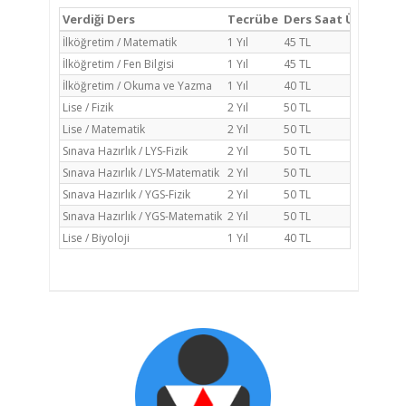
Verdiği Ders
Tecrübe
Ders Saat Ücreti
İlköğretim / Matematik
1 Yıl
45 TL
İlköğretim / Fen Bilgisi
1 Yıl
45 TL
İlköğretim / Okuma ve Yazma
1 Yıl
40 TL
Lise / Fizik
2 Yıl
50 TL
Lise / Matematik
2 Yıl
50 TL
Sınava Hazırlık / LYS-Fizik
2 Yıl
50 TL
Sınava Hazırlık / LYS-Matematik
2 Yıl
50 TL
Sınava Hazırlık / YGS-Fizik
2 Yıl
50 TL
Sınava Hazırlık / YGS-Matematik
2 Yıl
50 TL
Lise / Biyoloji
1 Yıl
40 TL