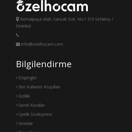
Kemalpaşa Mah. Sancak Sok. No:1 D:9 Sefaköy /
İstanbul
info@ozelhocam.com
Bilgilendirme
Dopingler
Site Kullanım Koşulları
Gizlilik
Genel Kurallar
Üyelik Sözleşmesi
Sınavlar