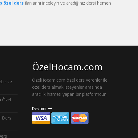
ap özel ders
ilanlarını inceleyin ve aradığınız dersi hemen
ÖzelHocam.com
ÖzelHocam.com özel ders verenler ile
bir ve
özel ders almak isteyenler arasında
aracılık hizmeti yapan bir platformdur.
n Özel
Devamı
l Ders
Ders