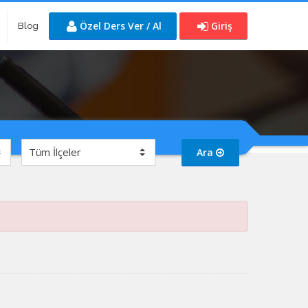
Özel Ders Ver / Al
Giriş
Blog
Ara