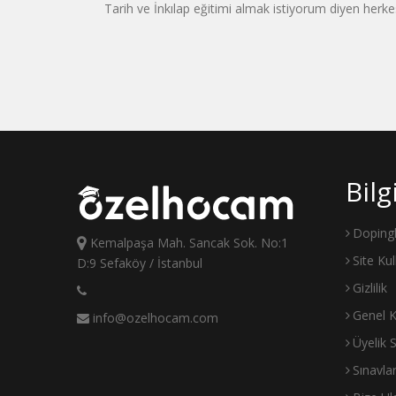
Tarih ve İnkılap eğitimi almak istiyorum diyen herke
Bil
Doping
Kemalpaşa Mah. Sancak Sok. No:1
Site Ku
D:9 Sefaköy / İstanbul
Gizlilik
Genel K
info@ozelhocam.com
Üyelik 
Sınavla