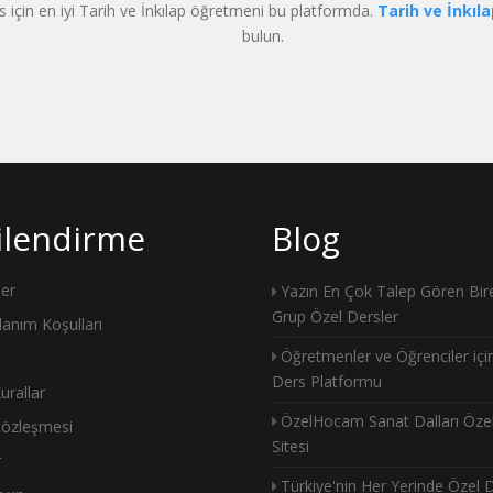
s için en iyi Tarih ve İnkılap öğretmeni bu platformda.
Tarih ve İnkıl
bulun.
gilendirme
Blog
ler
Yazın En Çok Talep Gören Bire
Grup Özel Dersler
llanım Koşulları
Öğretmenler ve Öğrenciler içi
Ders Platformu
urallar
ÖzelHocam Sanat Dalları Öze
Sözleşmesi
Sitesi
r
Türkiye'nin Her Yerinde Özel 