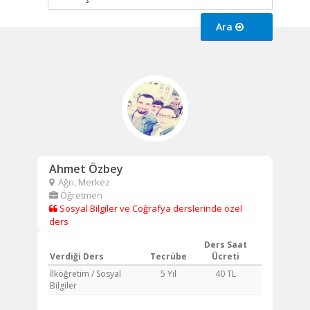
Ara
Ahmet Özbey
Ağrı, Merkez
Öğretmen
Sosyal Bilgiler ve Coğrafya derslerinde özel
ders
Ders Saat
Verdiği Ders
Tecrübe
Ücreti
İlköğretim / Sosyal
5 Yıl
40 TL
Bilgiler