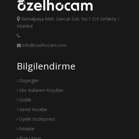
Kemalpaşa Mah. Sancak Sok. No:1 D:9 Sefaköy /
İstanbul
info@ozelhocam.com
Bilgilendirme
Dopingler
Site Kullanım Koşulları
Gizlilik
Genel Kurallar
Üyelik Sözleşmesi
Sınavlar
Bize Ulaşın