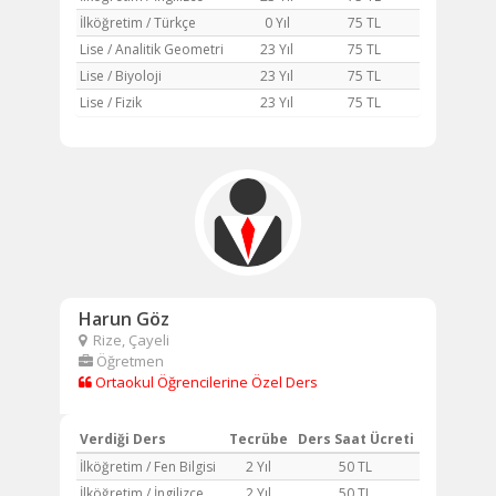
İlköğretim / Türkçe
0 Yıl
75 TL
Lise / Analitik Geometri
23 Yıl
75 TL
Lise / Biyoloji
23 Yıl
75 TL
Lise / Fizik
23 Yıl
75 TL
Harun Göz
Rize, Çayeli
Öğretmen
Ortaokul Öğrencilerine Özel Ders
Verdiği Ders
Tecrübe
Ders Saat Ücreti
İlköğretim / Fen Bilgisi
2 Yıl
50 TL
İlköğretim / İngilizce
2 Yıl
50 TL