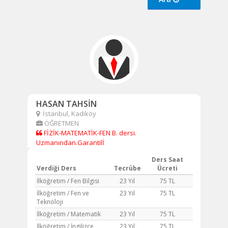
HASAN TAHSİN
İstanbul, Kadıköy
ÖĞRETMEN
FİZİK-MATEMATİK-FEN B. dersi.
Uzmanından.Garantilİ
Ders Saat
Verdiği Ders
Tecrübe
Ücreti
İlköğretim / Fen Bilgisi
23 Yıl
75 TL
İlköğretim / Fen ve
23 Yıl
75 TL
Teknoloji
İlköğretim / Matematik
23 Yıl
75 TL
İlköğretim / İngilizce
23 Yıl
75 TL