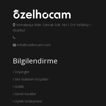
Kemalpaşa Mah. Sancak Sok. No:1 D:9 Sefaköy /
İstanbul
info@ozelhocam.com
Bilgilendirme
Dopingler
Site Kullanım Koşulları
Gizlilik
Genel Kurallar
Üyelik Sözleşmesi