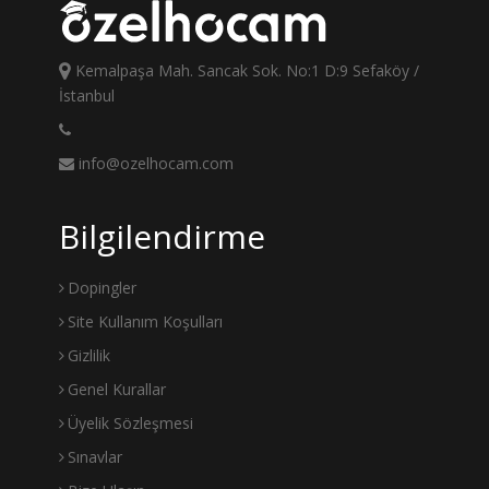
Kemalpaşa Mah. Sancak Sok. No:1 D:9 Sefaköy /
İstanbul
info@ozelhocam.com
Bilgilendirme
Dopingler
Site Kullanım Koşulları
Gizlilik
Genel Kurallar
Üyelik Sözleşmesi
Sınavlar