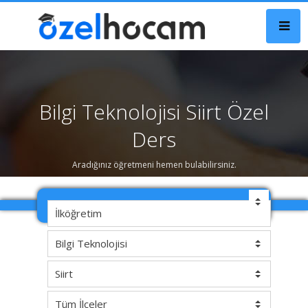
Bilgi Teknolojisi Siirt Özel
Ders
Aradığınız öğretmeni hemen bulabilirsiniz.