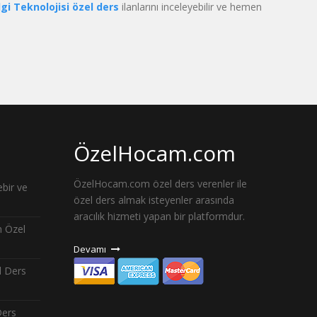
lgi Teknolojisi özel ders
ilanlarını inceleyebilir ve hemen
ÖzelHocam.com
ÖzelHocam.com özel ders verenler ile
bir ve
özel ders almak isteyenler arasında
aracılık hizmeti yapan bir platformdur.
n Özel
Devamı
l Ders
Ders