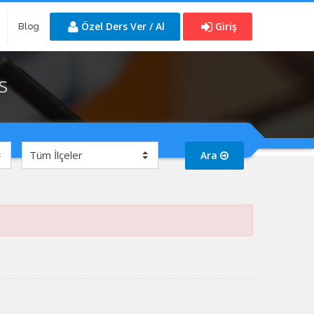
Özel Ders Ver / Al
Giriş
Blog
s
Ara