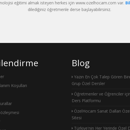
eknolojisi eğitimi almak isteyen herkes için www.ozelhocam.com var.
Bi
dilediğiniz öğretmenle derse başlayabilirsiniz.
gilendirme
Blog
ler
Yazın En Çok Talep Gören Bire
Grup Özel Dersler
llanım Koşulları
Öğretmenler ve Öğrenciler içi
Ders Platformu
urallar
ÖzelHocam Sanat Dalları Öze
Sözleşmesi
Sitesi
r
Türkiye'nin Her Yerinde Özel 