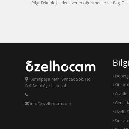
Bilgi Teknolojisi dersi veren öğretmenler ve Bilgi T
Bil
Doping
Kemalpaşa Mah. Sancak Sok. No:1
Site Ku
D:9 Sefaköy / İstanbul
Gizlilik
Genel K
info@ozelhocam.com
Üyelik 
Sınavla