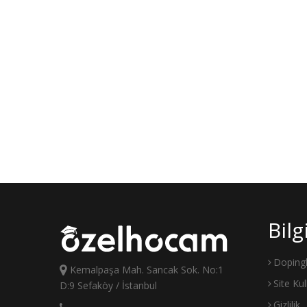
Bil
Doping
Kemalpaşa Mah. Sancak Sok. No:1
Site Ku
D:9 Sefaköy / İstanbul
Gizlilik