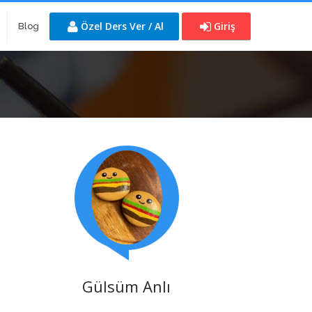
Özel Ders Ver / Al
Giriş
Blog
Gülsüm Anlı