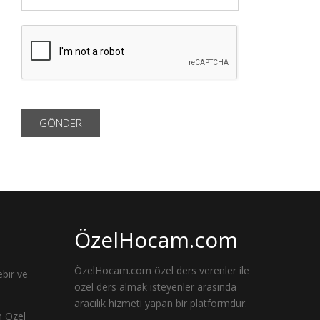
ÖzelHocam.com
ÖzelHocam.com özel ders verenler ile
bir ve
özel ders almak isteyenler arasında
aracılık hizmeti yapan bir platformdur.
n Özel