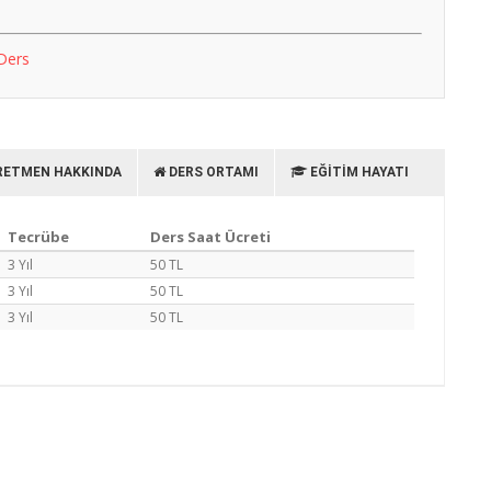
Ders
ETMEN HAKKINDA
DERS ORTAMI
EĞITIM HAYATI
Tecrübe
Ders Saat Ücreti
3 Yıl
50 TL
3 Yıl
50 TL
3 Yıl
50 TL