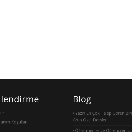
gilendirme
Blog
ler
Yazın En Çok Talep Gören Bire
Grup Özel Dersler
llanım Koşulları
Öğretmenler ve Öğrenciler içi