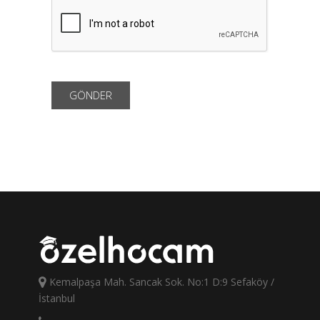
Kemalpaşa Mah. Sancak Sok. No:1 D:9 Sefaköy /
İstanbul