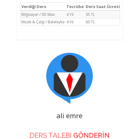
Verdiği Ders
Tecrübe
Ders Saat Ücreti
Bilgisayar / 3D Max
4 Yıl
35 TL
Müzik & Çalgı / Balalayka
4 Yıl
60 TL
ali emre
DERS TALEBİ
GÖNDERİN