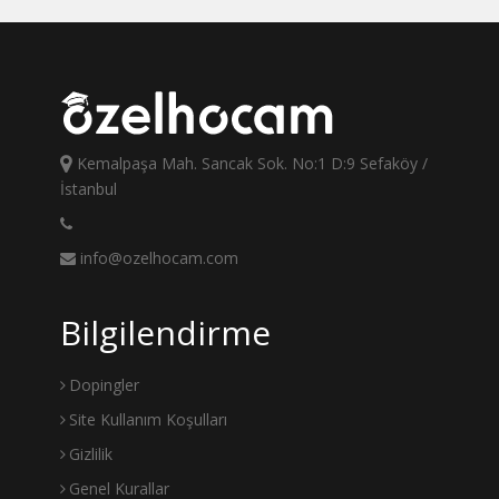
Kemalpaşa Mah. Sancak Sok. No:1 D:9 Sefaköy /
İstanbul
info@ozelhocam.com
Bilgilendirme
Dopingler
Site Kullanım Koşulları
Gizlilik
Genel Kurallar