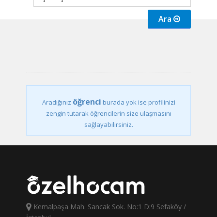
Ara
öğrenci
Aradığınız
burada yok ise profilinizi
zengin tutarak öğrencilerin size ulaşmasını
sağlayabilirsiniz.
Kemalpaşa Mah. Sancak Sok. No:1 D:9 Sefaköy /