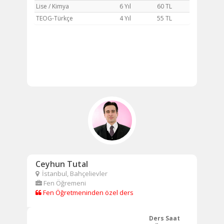
Lise / Kimya
6 Yıl
60 TL
TEOG-Türkçe
4 Yıl
55 TL
Ceyhun Tutal
İstanbul, Bahçelievler
Fen Öğremeni
Fen Öğretmeninden özel ders
Ders Saat