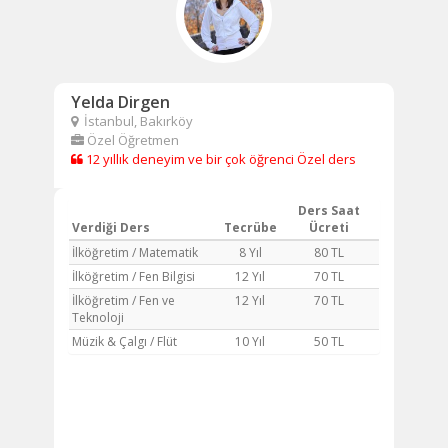
Yelda Dirgen
İstanbul, Bakırköy
Özel Öğretmen
12 yıllık deneyim ve bir çok öğrenci Özel ders
Ders Saat
Verdiği Ders
Tecrübe
Ücreti
İlköğretim / Matematik
8 Yıl
80 TL
İlköğretim / Fen Bilgisi
12 Yıl
70 TL
İlköğretim / Fen ve
12 Yıl
70 TL
Teknoloji
Müzik & Çalgı / Flüt
10 Yıl
50 TL