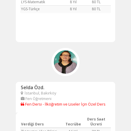
LYS-Matematik
8 Yıl
80 TL
YGS-Türkçe
8 Yıl
80 TL
Selda Özd.
İstanbul, Bakırköy
Fen Öğretmeni
Fen Dersi - İlköğretim ve Liseler İçin Özel Ders
Ders Saat
Verdiği Ders
Tecrübe
Ücreti