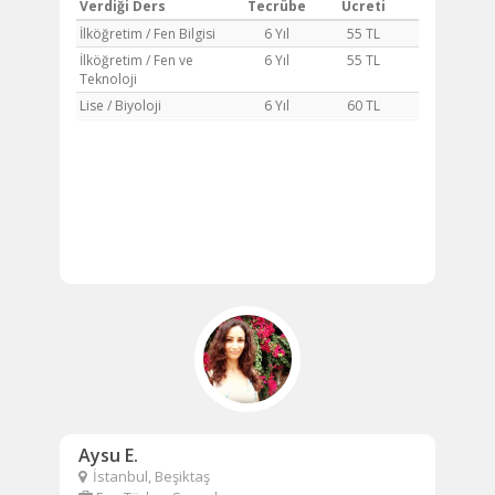
Verdiği Ders
Tecrübe
Ücreti
İlköğretim / Fen Bilgisi
6 Yıl
55 TL
İlköğretim / Fen ve
6 Yıl
55 TL
Teknoloji
Lise / Biyoloji
6 Yıl
60 TL
Aysu E.
İstanbul, Beşiktaş