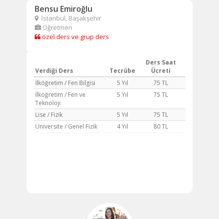
Bensu Emiroğlu
İstanbul, Başakşehir
Öğretmen
özel ders ve grup ders
Ders Saat
Verdiği Ders
Tecrübe
Ücreti
İlköğretim / Fen Bilgisi
5 Yıl
75 TL
İlköğretim / Fen ve
5 Yıl
75 TL
Teknoloji
Lise / Fizik
5 Yıl
75 TL
Üniversite / Genel Fizik
4 Yıl
80 TL