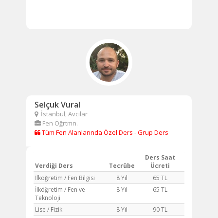
Selçuk Vural
İstanbul, Avcılar
Fen Öğrtmn.
Tüm Fen Alanlarında Özel Ders - Grup Ders
Ders Saat
Verdiği Ders
Tecrübe
Ücreti
İlköğretim / Fen Bilgisi
8 Yıl
65 TL
İlköğretim / Fen ve
8 Yıl
65 TL
Teknoloji
Lise / Fizik
8 Yıl
90 TL