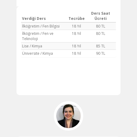
Ders Saat
Verdiği Ders
Tecrübe
Ücreti
İlköğretim / Fen Bilgisi
18 Yıl
80 TL
İlköğretim / Fen ve
18 Yıl
80 TL
Teknoloji
Lise / Kimya
18 Yıl
85 TL
Üniversite / Kimya
18 Yıl
90 TL