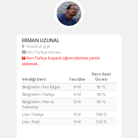
ERMAN UZUNAL
İstanbul, Şişli
Fen-Türkçe Hocası
Fen-Türkçe başarılı öğrencilerime yenisi
eklemek..
Ders Saat
Verdiği Ders
Tecrübe
Ücreti
İlköğretim / Fen Bilgisi
9 Yıl
95 TL
İlköğretim / Türkçe
9 Yıl
90 TL
İlköğretim / Fen ve
9 Yıl
95 TL
Teknoloji
Lise / Türkçe
9 Yıl
100 TL
Lise / Fizik
9 Yıl
120 TL