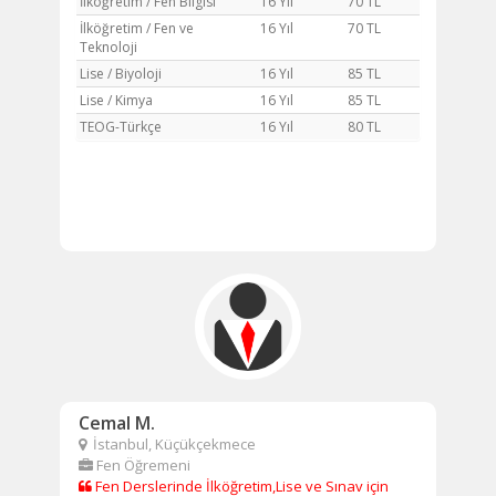
İlköğretim / Fen Bilgisi
16 Yıl
70 TL
İlköğretim / Fen ve
16 Yıl
70 TL
Teknoloji
Lise / Biyoloji
16 Yıl
85 TL
Lise / Kimya
16 Yıl
85 TL
TEOG-Türkçe
16 Yıl
80 TL
Cemal M.
İstanbul, Küçükçekmece
Fen Öğremeni
Fen Derslerinde İlköğretim,Lise ve Sınav için