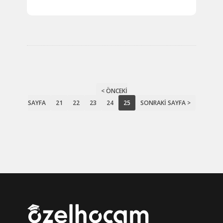
< ÖNCEKI
SAYFA
21
22
23
24
25
SONRAKI SAYFA >