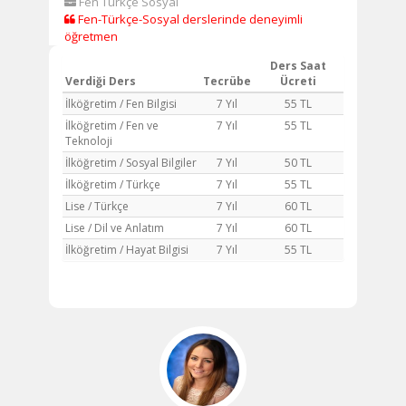
Fen Türkçe Sosyal
Fen-Türkçe-Sosyal derslerinde deneyimli
öğretmen
Ders Saat
Verdiği Ders
Tecrübe
Ücreti
İlköğretim / Fen Bilgisi
7 Yıl
55 TL
İlköğretim / Fen ve
7 Yıl
55 TL
Teknoloji
İlköğretim / Sosyal Bilgiler
7 Yıl
50 TL
İlköğretim / Türkçe
7 Yıl
55 TL
Lise / Türkçe
7 Yıl
60 TL
Lise / Dil ve Anlatım
7 Yıl
60 TL
İlköğretim / Hayat Bilgisi
7 Yıl
55 TL